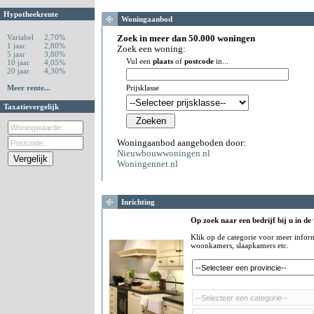
Hypotheekrente
Woningaanbod
Variabel
2,70%
Zoek in meer dan 50.000 woningen
1 jaar
2,80%
Zoek een woning:
5 jaar
3,80%
Vul een
plaats
of
postcode
in...
10 jaar
4,05%
20 jaar
4,30%
Meer rente...
Prijsklasse
Taxatievergelijk
Woningaanbod aangeboden door:
Nieuwbouwwoningen.nl
Woningennet.nl
Inrichting
Op zoek naar een bedrijf bij u in de
Klik op de categorie voor meer infor
woonkamers, slaapkamers etc.