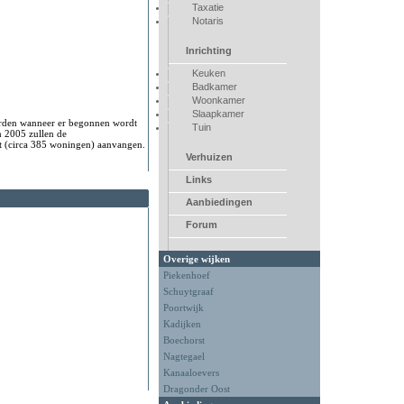
Taxatie
Notaris
Inrichting
Keuken
Badkamer
Woonkamer
Slaapkamer
orden wanneer er begonnen wordt
Tuin
 2005 zullen de
st (circa 385 woningen) aanvangen.
Verhuizen
Links
Aanbiedingen
Forum
Overige wijken
Piekenhoef
Schuytgraaf
Poortwijk
Kadijken
Boechorst
Nagtegael
Kanaaloevers
Dragonder Oost