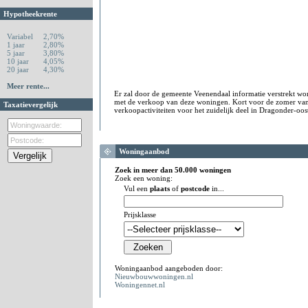
Hypotheekrente
Variabel
2,70%
1 jaar
2,80%
5 jaar
3,80%
10 jaar
4,05%
20 jaar
4,30%
Meer rente...
Er zal door de gemeente Veenendaal informatie verstrekt w
met de verkoop van deze woningen. Kort voor de zomer van
Taxatievergelijk
verkoopactiviteiten voor het zuidelijk deel in Dragonder-oo
Woningaanbod
Zoek in meer dan 50.000 woningen
Zoek een woning:
Vul een
plaats
of
postcode
in...
Prijsklasse
Woningaanbod aangeboden door:
Nieuwbouwwoningen.nl
Woningennet.nl