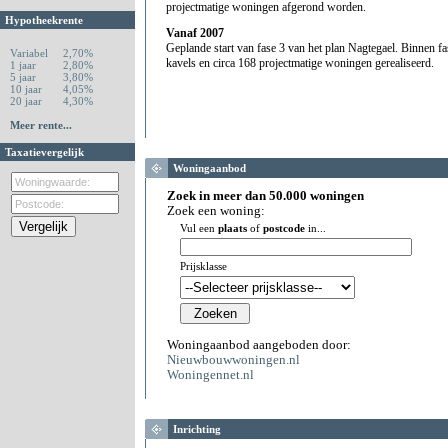
projectmatige woningen afgerond worden.
Hypotheekrente
Vanaf 2007
Geplande start van fase 3 van het plan Nagtegael. Binnen fa
Variabel
2,70%
kavels en circa 168 projectmatige woningen gerealiseerd.
1 jaar
2,80%
5 jaar
3,80%
10 jaar
4,05%
20 jaar
4,30%
Meer rente...
Taxatievergelijk
Woningaanbod
Zoek in meer dan 50.000 woningen
Zoek een woning:
Vul een
plaats
of
postcode
in...
Prijsklasse
Woningaanbod aangeboden door:
Nieuwbouwwoningen.nl
Woningennet.nl
Inrichting