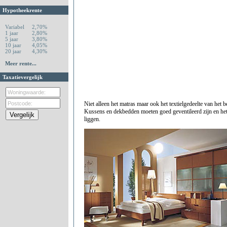
Hypotheekrente
Variabel
2,70%
1 jaar
2,80%
5 jaar
3,80%
10 jaar
4,05%
20 jaar
4,30%
Meer rente...
Taxatievergelijk
Niet alleen het matras maar ook het textielgedeelte van het 
Kussens en dekbedden moeten goed geventileerd zijn en het
liggen.