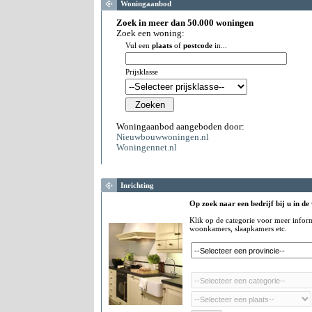
Woningaanbod
Zoek in meer dan 50.000 woningen
Zoek een woning:
Vul een
plaats
of
postcode
in...
Prijsklasse
Woningaanbod aangeboden door:
Nieuwbouwwoningen.nl
Woningennet.nl
Inrichting
Op zoek naar een bedrijf bij u in de
Klik op de categorie voor meer infor
woonkamers, slaapkamers etc.